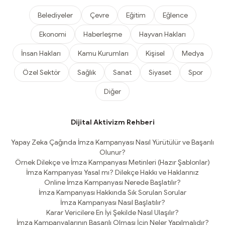
Belediyeler
Çevre
Eğitim
Eğlence
Ekonomi
Haberleşme
Hayvan Hakları
İnsan Hakları
Kamu Kurumları
Kişisel
Medya
Özel Sektör
Sağlık
Sanat
Siyaset
Spor
Diğer
Dijital Aktivizm Rehberi
Yapay Zeka Çağında İmza Kampanyası Nasıl Yürütülür ve Başarılı
Olunur?
Örnek Dilekçe ve İmza Kampanyası Metinleri (Hazır Şablonlar)
İmza Kampanyası Yasal mı? Dilekçe Hakkı ve Haklarınız
Online İmza Kampanyası Nerede Başlatılır?
İmza Kampanyası Hakkında Sık Sorulan Sorular
İmza Kampanyası Nasıl Başlatılır?
Karar Vericilere En İyi Şekilde Nasıl Ulaşılır?
İmza Kampanyalarının Başarılı Olması İçin Neler Yapılmalıdır?