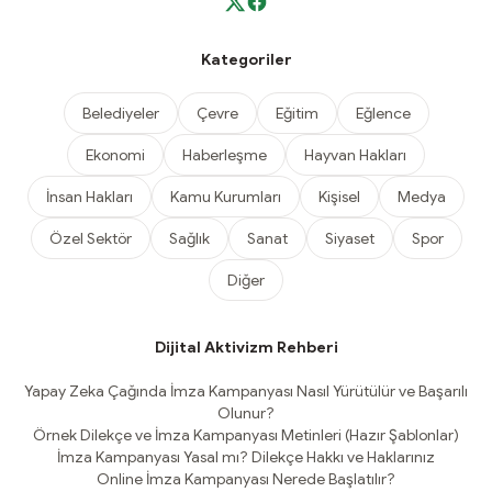
Kategoriler
Belediyeler
Çevre
Eğitim
Eğlence
Ekonomi
Haberleşme
Hayvan Hakları
İnsan Hakları
Kamu Kurumları
Kişisel
Medya
Özel Sektör
Sağlık
Sanat
Siyaset
Spor
Diğer
Dijital Aktivizm Rehberi
Yapay Zeka Çağında İmza Kampanyası Nasıl Yürütülür ve Başarılı
Olunur?
Örnek Dilekçe ve İmza Kampanyası Metinleri (Hazır Şablonlar)
İmza Kampanyası Yasal mı? Dilekçe Hakkı ve Haklarınız
Online İmza Kampanyası Nerede Başlatılır?