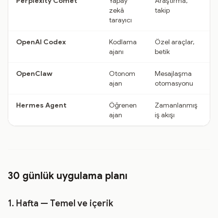
Perplexity Comet
Yapay
Araştırma,
zekâ
takip
tarayıcı
OpenAI Codex
Kodlama
Özel araçlar,
ajanı
betik
OpenClaw
Otonom
Mesajlaşma
ajan
otomasyonu
Hermes Agent
Öğrenen
Zamanlanmış
ajan
iş akışı
30 günlük uygulama planı
1. Hafta — Temel ve içerik