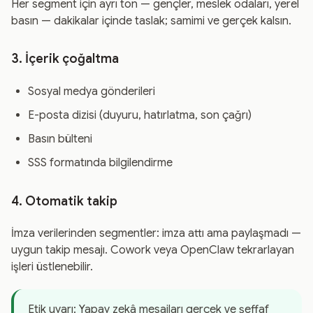
Her segment için ayrı ton — gençler, meslek odaları, yerel
basın — dakikalar içinde taslak; samimi ve gerçek kalsın.
3. İçerik çoğaltma
Sosyal medya gönderileri
E-posta dizisi (duyuru, hatırlatma, son çağrı)
Basın bülteni
SSS formatında bilgilendirme
4. Otomatik takip
İmza verilerinden segmentler: imza attı ama paylaşmadı —
uygun takip mesajı. Cowork veya OpenClaw tekrarlayan
işleri üstlenebilir.
Etik uyarı: Yapay zekâ mesajları gerçek ve şeffaf