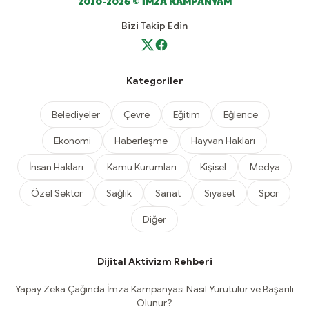
2010-2026 © İMZA KAMPANYAM
Bizi Takip Edin
Kategoriler
Belediyeler
Çevre
Eğitim
Eğlence
Ekonomi
Haberleşme
Hayvan Hakları
İnsan Hakları
Kamu Kurumları
Kişisel
Medya
Özel Sektör
Sağlık
Sanat
Siyaset
Spor
Diğer
Dijital Aktivizm Rehberi
Yapay Zeka Çağında İmza Kampanyası Nasıl Yürütülür ve Başarılı
Olunur?