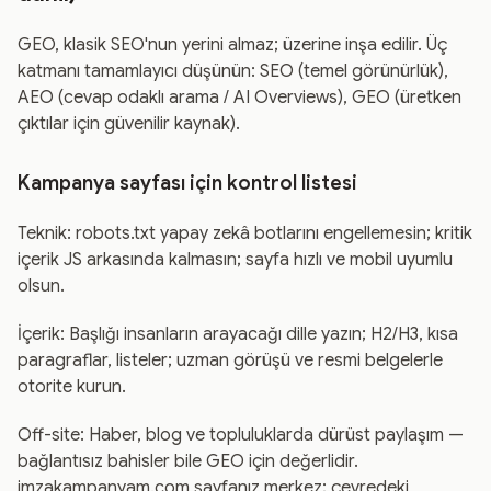
GEO, klasik SEO'nun yerini almaz; üzerine inşa edilir. Üç
katmanı tamamlayıcı düşünün: SEO (temel görünürlük),
AEO (cevap odaklı arama / AI Overviews), GEO (üretken
çıktılar için güvenilir kaynak).
Kampanya sayfası için kontrol listesi
Teknik: robots.txt yapay zekâ botlarını engellemesin; kritik
içerik JS arkasında kalmasın; sayfa hızlı ve mobil uyumlu
olsun.
İçerik: Başlığı insanların arayacağı dille yazın; H2/H3, kısa
paragraflar, listeler; uzman görüşü ve resmi belgelerle
otorite kurun.
Off-site: Haber, blog ve topluluklarda dürüst paylaşım —
bağlantısız bahisler bile GEO için değerlidir.
imzakampanyam.com sayfanız merkez; çevredeki