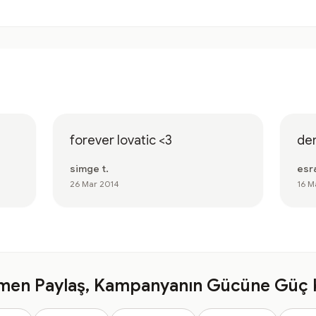
forever lovatic <3
de
simge t.
esra
26 Mar 2014
16 M
en Paylaş, Kampanyanın Gücüne Güç 