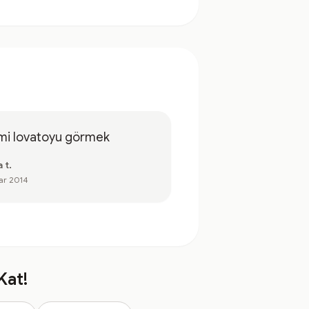
mi lovatoyu görmek
 t.
ar 2014
Kat!