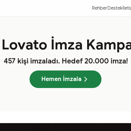
Rehber
Destek
İlet
 Lovato İmza Kampa
457
kişi imzaladı
. Hedef
20.000
imza!
Hemen İmzala