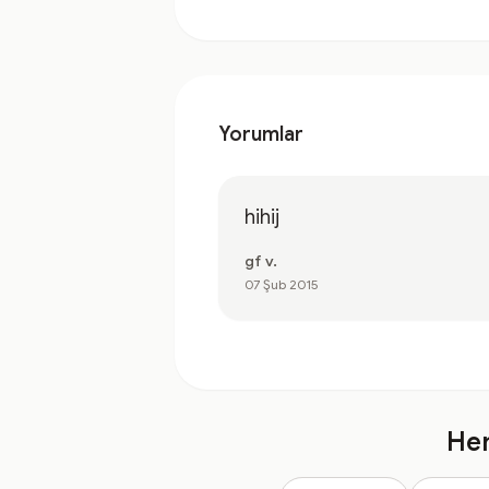
Yorumlar
hihij
gf v.
07 Şub 2015
Hem