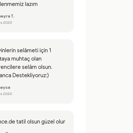
nlenmemiz lazım
eyra T.
as 2020
inlerin selâmeti için 1
taya muhtaç olan
encilere selâm olsun.
anca Destekliyoruz:)
eysa
as 2020
ce.de tatil olsun güzel olur