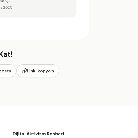
ba Ç.
as 2020
Kat!
posta
Linki kopyala
Dijital Aktivizm Rehberi