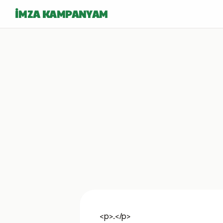
İMZA KAMPANYAM
<p>.</p>