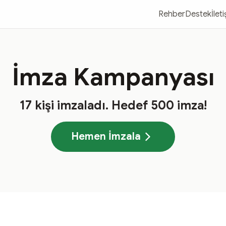
Rehber
Destek
İlet
İmza Kampanyası
17
kişi imzaladı
. Hedef
500
imza!
Hemen İmzala