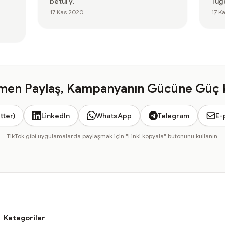
betül y.
Tuğ
17 Kas 2020
17 K
en Paylaş, Kampanyanın Gücüne Güç 
tter)
LinkedIn
WhatsApp
Telegram
E-
TikTok gibi uygulamalarda paylaşmak için "Linki kopyala" butonunu kullanın.
Kategoriler