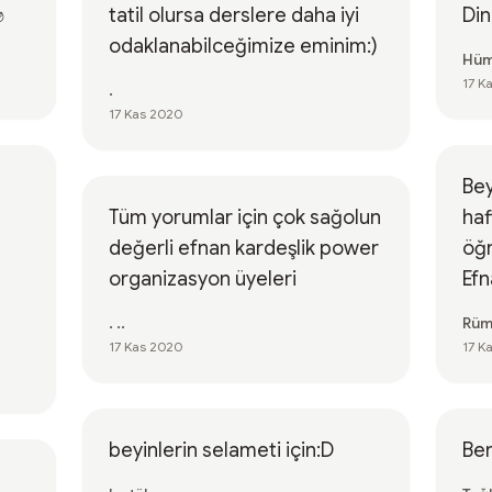
✊
tatil olursa derslere daha iyi
Di
odaklanabilceğimize eminim:)
Hüm
17 K
.
17 Kas 2020
Bey
Tüm yorumlar için çok sağolun
haf
değerli efnan kardeşlik power
öğr
organizasyon üyeleri
Efn
. ..
Rüm
17 Kas 2020
17 K
beyinlerin selameti için:D
Ben