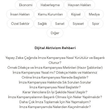
Ekonomi
Haberleşme
Hayvan Hakları
İnsan Hakları
Kamu Kurumları
Kişisel
Medya
Özel Sektör
Sağlık
Sanat
Siyaset
Spor
Diğer
Dijital Aktivizm Rehberi
Yapay Zeka Çağında İmza Kampanyası Nasıl Yürütülür ve Başarılı
Olunur?
Örnek Dilekçe ve İmza Kampanyası Metinleri (Hazır Şablonlar)
İmza Kampanyası Yasal mı? Dilekçe Hakkı ve Haklarınız
Online İmza Kampanyası Nerede Başlatılır?
İmza Kampanyası Hakkında Sık Sorulan Sorular
İmza Kampanyası Nasıl Başlatılır?
Karar Vericilere En İyi Şekilde Nasıl Ulaşılır?
İmza Kampanyalarının Başarılı Olması İçin Neler Yapılmalıdır?
Daha Çok İmza Toplamak İçin Ne Yapmalıyım?
İmza Kampanyamda Nelerden Kaçınılmalıdır?