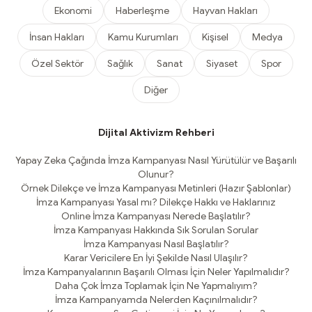
Ekonomi
Haberleşme
Hayvan Hakları
İnsan Hakları
Kamu Kurumları
Kişisel
Medya
Özel Sektör
Sağlık
Sanat
Siyaset
Spor
Diğer
Dijital Aktivizm Rehberi
Yapay Zeka Çağında İmza Kampanyası Nasıl Yürütülür ve Başarılı
Olunur?
Örnek Dilekçe ve İmza Kampanyası Metinleri (Hazır Şablonlar)
İmza Kampanyası Yasal mı? Dilekçe Hakkı ve Haklarınız
Online İmza Kampanyası Nerede Başlatılır?
İmza Kampanyası Hakkında Sık Sorulan Sorular
İmza Kampanyası Nasıl Başlatılır?
Karar Vericilere En İyi Şekilde Nasıl Ulaşılır?
İmza Kampanyalarının Başarılı Olması İçin Neler Yapılmalıdır?
Daha Çok İmza Toplamak İçin Ne Yapmalıyım?
İmza Kampanyamda Nelerden Kaçınılmalıdır?