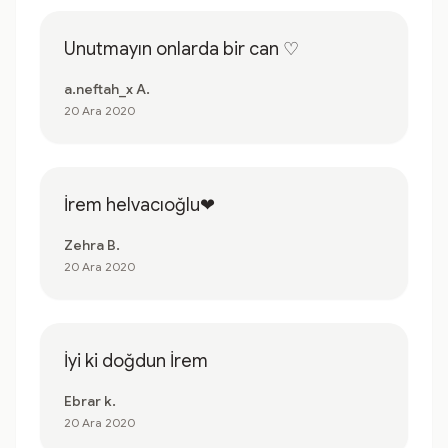
Unutmayın onlarda bir can ♡
a.neftah_x A.
20 Ara 2020
İrem helvacıoğlu❤
Zehra B.
20 Ara 2020
İyi ki doğdun İrem
Ebrar k.
20 Ara 2020