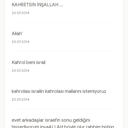
KAHRETSİN İNŞALLAH ...
20.07.2014
Allah'
20.07.2014
Kahrol beni israil
20.07.2014
kahrolası israilin kahrolası mallarını istemiyoruz
20.07.2014
evet arkadaşlar israel'in sonu geldiğini
hissediyorum inşaALLAH böyle olur rabbim bütün