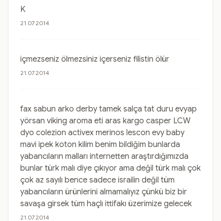
K
21.07.2014
içmezseniz ölmezsiniz içerseniz filistin ölür
21.07.2014
fax sabun arko derby tamek salça tat duru evyap
yörsan viking aroma eti aras kargo casper LCW
dyo colezion activex merinos lescon evy baby
mavi ipek koton kilim benim bildiğim bunlarda
yabancıların malları internetten araştırdığımızda
bunlar türk malı diye çıkıyor ama değil türk malı çok
çok az sayılı bence sadece israilin değil tüm
yabancıların ürünlerini almamalıyız çünkü biz bir
savaşa girsek tüm haçlı ittifakı üzerimize gelecek
21.07.2014