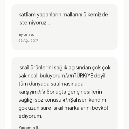
katliam yapanların mallarını ülkemizde
istemiyoruz...
ayten e.
29 Ağu 2017
İsrail ürünlerini sağlık açısından çok çok
sakıncalı buluyorum.\r\nTÜRKİYE deyil
tüm dünyada satılmasınada
karşıyım.\r\nSonuçta genç nesillerin
sağlığı söz konusu.\r\nŞahsen kendim
çok uzun süre israil markalarını boykot
ediyorum.
Yasemin B.