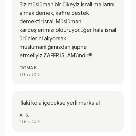
Biz müslüman bir ülkeyiz.İsrail mallarını
almak demek, kafire destek
demektir.İsrail Müslüman
kardeşlerimizi öldürüyor.Eğer hala israil
ürünlerini alıyorsak
müslümanlığımızdan şüphe
etmeliyiz.ZAFER İSLAM\'ındır!!!
FATMA K.
21 Haz 2015
illaki kola içecekse yerli marka al
Ali S.
21 Haz 2015