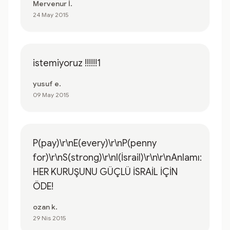
Mervenur İ.
24 May 2015
istemiyoruz !!!!!!1
yusuf e.
09 May 2015
P(pay)\r\nE(every)\r\nP(penny
for)\r\nS(strong)\r\nI(İsrail)\r\n\r\nAnlamı:
HER KURUŞUNU GÜÇLÜ İSRAİL İÇİN
ÖDE!
ozan k.
29 Nis 2015