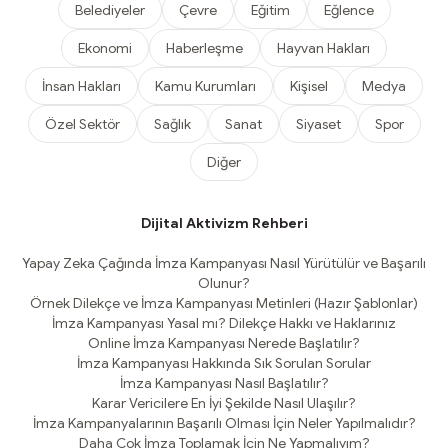
Belediyeler
Çevre
Eğitim
Eğlence
Ekonomi
Haberleşme
Hayvan Hakları
İnsan Hakları
Kamu Kurumları
Kişisel
Medya
Özel Sektör
Sağlık
Sanat
Siyaset
Spor
Diğer
Dijital Aktivizm Rehberi
Yapay Zeka Çağında İmza Kampanyası Nasıl Yürütülür ve Başarılı
Olunur?
Örnek Dilekçe ve İmza Kampanyası Metinleri (Hazır Şablonlar)
İmza Kampanyası Yasal mı? Dilekçe Hakkı ve Haklarınız
Online İmza Kampanyası Nerede Başlatılır?
İmza Kampanyası Hakkında Sık Sorulan Sorular
İmza Kampanyası Nasıl Başlatılır?
Karar Vericilere En İyi Şekilde Nasıl Ulaşılır?
İmza Kampanyalarının Başarılı Olması İçin Neler Yapılmalıdır?
Daha Çok İmza Toplamak İçin Ne Yapmalıyım?