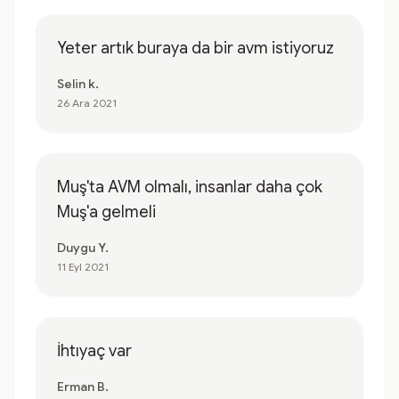
Yeter artık buraya da bir avm istiyoruz
Selin k.
26 Ara 2021
Muş'ta AVM olmalı, insanlar daha çok
Muş'a gelmeli
Duygu Y.
11 Eyl 2021
İhtıyaç var
Erman B.