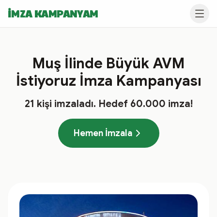
İMZA KAMPANYAM
Muş İlinde Büyük AVM
İstiyoruz İmza Kampanyası
21
kişi imzaladı
. Hedef
60.000
imza!
Hemen İmzala