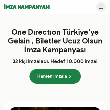
İMZA KAMPANYAM
One Dırectıon Türkiye'ye
Gelsin , Biletler Ucuz Olsun
İmza Kampanyası
32
kişi imzaladı
. Hedef
10.000
imza!
Hemen İmzala