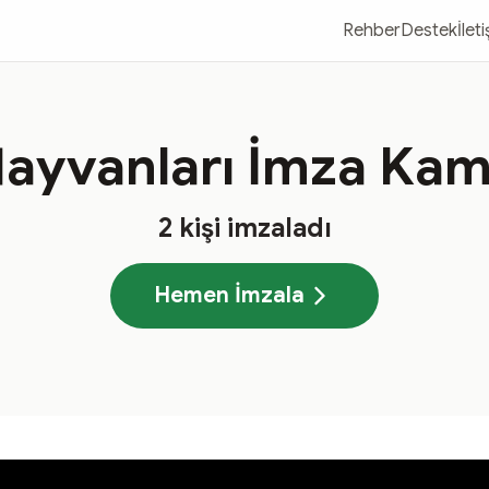
Rehber
Destek
İlet
ayvanları İmza Ka
2
kişi imzaladı
Hemen İmzala