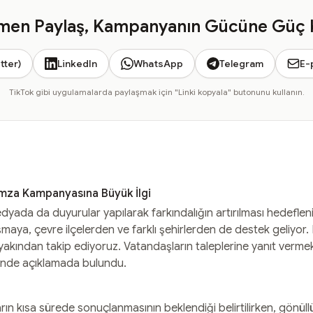
en Paylaş, Kampanyanın Gücüne Güç 
tter)
LinkedIn
WhatsApp
Telegram
E-
TikTok gibi uygulamalarda paylaşmak için "Linki kopyala" butonunu kullanın.
 İmza Kampanyasına Büyük İlgi
da da duyurular yapılarak farkındalığın artırılması hedefleni
aya, çevre ilçelerden ve farklı şehirlerden de destek geliyor. Bel
 yakından takip ediyoruz. Vatandaşların taleplerine yanıt verme
linde açıklamada bulundu.
arın kısa sürede sonuçlanmasının beklendiği belirtilirken, gönüllül