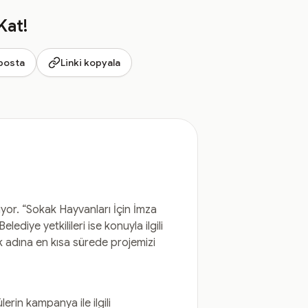
Kat!
posta
Linki kopyala
yor. “Sokak Hayvanları İçin İmza
ediye yetkilileri ise konuyla ilgili
k adına en kısa sürede projemizi
erin kampanya ile ilgili