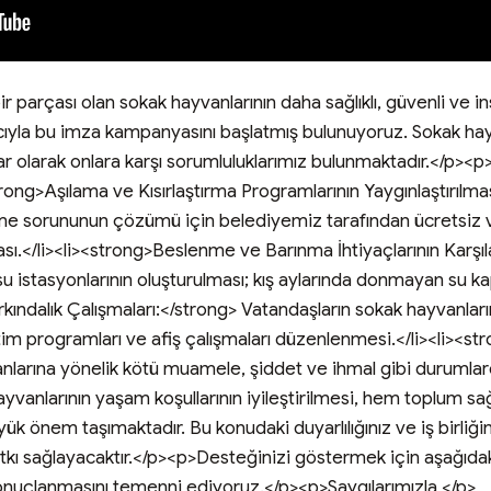
 parçası olan sokak hayvanlarının daha sağlıklı, güvenli ve ins
ıyla bu imza kampanyasını başlatmış bulunuyoruz. Sokak hay
lar olarak onlara karşı sorumluluklarımız bulunmaktadır.</p><
rong>Aşılama ve Kısırlaştırma Programlarının Yaygınlaştırılmas
reme sorununun çözümü için belediyemiz tarafından ücretsiz v
lması.</li><li><strong>Beslenme ve Barınma İhtiyaçlarının Karşı
u istasyonlarının oluşturulması; kış aylarında donmayan su kap
arkındalık Çalışmaları:</strong> Vatandaşların sokak hayvanların
im programları ve afiş çalışmaları düzenlenmesi.</li><li><str
nlarına yönelik kötü muamele, şiddet ve ihmal gibi durumlarda
yvanlarının yaşam koşullarının iyileştirilmesi, hem toplum sa
 önem taşımaktadır. Bu konudaki duyarlılığınız ve iş birliğini
tkı sağlayacaktır.</p><p>Desteğinizi göstermek için aşağıdaki
nuçlanmasını temenni ediyoruz.</p><p>Saygılarımızla,</p>