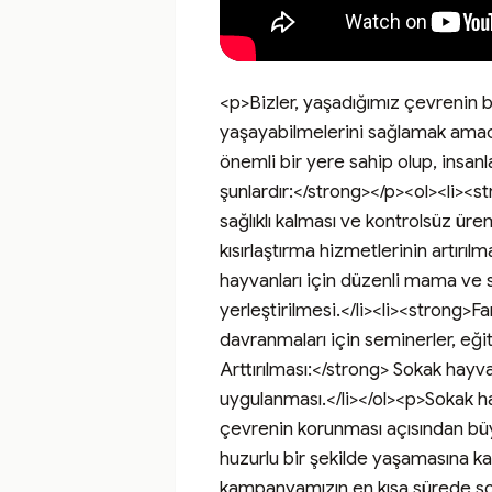
<p>Bizler, yaşadığımız çevrenin bir
yaşayabilmelerini sağlamak amac
önemli bir yere sahip olup, insan
şunlardır:</strong></p><ol><li><st
sağlıklı kalması ve kontrolsüz ü
kısırlaştırma hizmetlerinin artırı
hayvanları için düzenli mama ve s
yerleştirilmesi.</li><li><strong>F
davranmaları için seminerler, eğit
Arttırılması:</strong> Sokak hayva
uygulanması.</li></ol><p>Sokak ha
çevrenin korunması açısından büyük
huzurlu bir şekilde yaşamasına ka
kampanyamızın en kısa sürede so