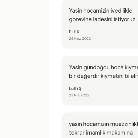
Yasin hocamizin ivedilikle
gorevine iadesini istiyoruz .
Elif K.
26 Haz 2022
Yasin gündoğdu hoca kıyme
bir değerdir kıymetini bilel
Lütfi Ş.
23 Nis 2022
yasin hocamızın müezzinlik
tekrar imamlık makamına