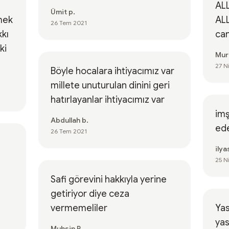
ALL
Ümit p.
mek
ALL
26 Tem 2021
kkı
can
ki
Mur
27 N
Böyle hocalara ihtiyacımız var
millete unuturulan dinini geri
hatırlayanlar ihtiyacımız var
imş
Abdullah b.
ede
26 Tem 2021
ilya
25 N
Safi görevini hakkıyla yerine
getiriyor diye ceza
vermemeliler
Ya
yas
Muhsin B.