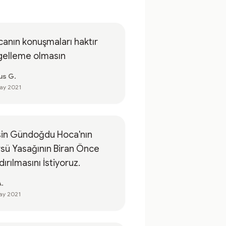
anın konuşmaları haktır
gelleme olmasın
us G.
ay 2021
sin Gündoğdu Hoca'nın
sü Yasağının Biran Önce
dırılmasını İstiyoruz.
A.
ay 2021