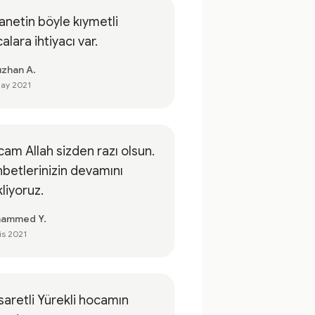
anetin böyle kıymetli
alara ihtiyacı var.
zhan A.
ay 2021
am Allah sizden razı olsun.
betlerinizin devamını
liyoruz.
ammed Y.
is 2021
aretli Yürekli hocamın