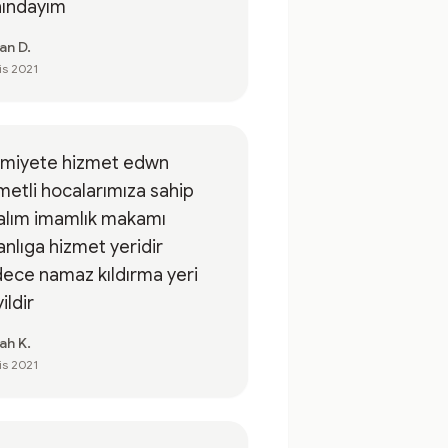
nındayım
an D.
is 2021
lamiyete hizmet edwn
metli hocalarımıza sahip
alım imamlık makamı
anlıga hizmet yeridir
ece namaz kıldırma yeri
ildir
ah K.
is 2021