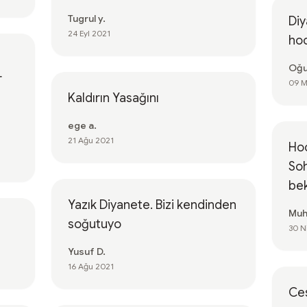
Tugrul y.
Diy
24 Eyl 2021
hoc
Oğu
r
09 M
Kaldırın Yasağını
ege a.
21 Ağu 2021
Hoc
Soh
bek
Yazık Diyanete. Bizi kendinden
Muh
soğutuyo
30 N
Yusuf D.
16 Ağu 2021
Ces