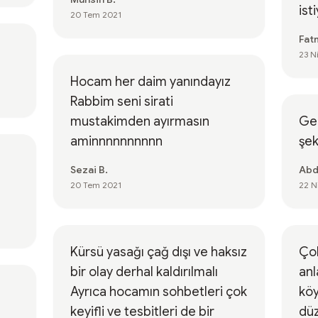
ist
20 Tem 2021
Fat
23 N
Hocam her daim yanındayız
Rabbim seni sirati
mustakimden ayırmasın
Ger
aminnnnnnnnnn
şek
Sezai B.
Abd
20 Tem 2021
22 N
Kürsü yasağı çağ dışı ve haksız
Çok
bir olay derhal kaldırılmalı
anl
Ayrıca hocamın sohbetleri çok
köy
keyifli ve tesbitleri de bir
düz