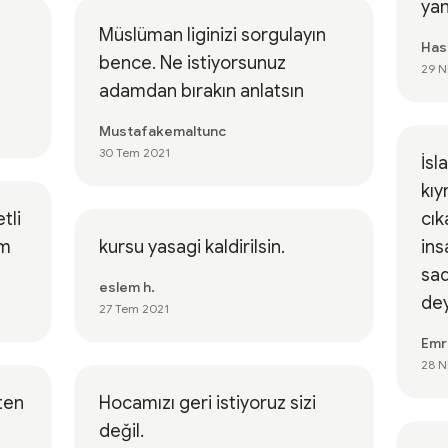
ya
Müslüman liginizi sorgulayın
Has
bence. Ne istiyorsunuz
29 N
adamdan bırakın anlatsın
Mustafakemaltunc
30 Tem 2021
İs
kıy
tli
cık
im
kursu yasagi kaldirilsin.
ins
sad
eslem h.
dey
27 Tem 2021
Emr
28 N
ten
Hocamızı geri istiyoruz sizi
değil.