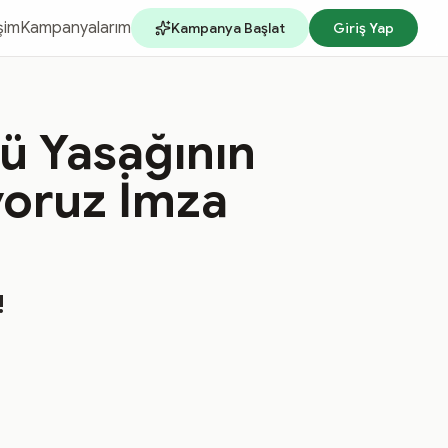
işim
Kampanyalarım
Kampanya Başlat
Giriş Yap
ü Yasağının
iyoruz İmza
!