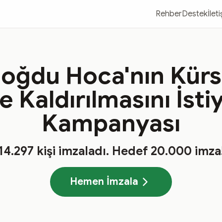
Rehber
Destek
İlet
oğdu Hoca'nın Kürs
 Kaldırılmasını İst
Kampanyası
14.297
kişi imzaladı
. Hedef
20.000
imza
Hemen İmzala