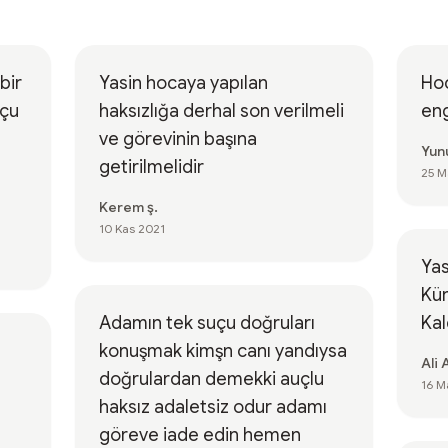
bir
Yasin hocaya yapılan
Hoc
uçu
haksızlığa derhal son verilmeli
en
ve görevinin başına
Yun
getirilmelidir
25 M
Kerem ş.
10 Kas 2021
Ya
Kür
Adamın tek suçu doğruları
Kal
konuşmak kimşn canı yandıysa
Ali 
doğrulardan demekki auçlu
16 M
haksız adaletsiz odur adamı
göreve iade edin hemen