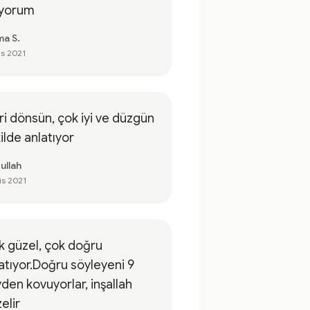
iyorum
ma S.
is 2021
i dönsün, çok iyi ve düzgün
ilde anlatıyor
ullah
is 2021
 güzel, çok doğru
atıyor.Doğru söyleyeni 9
den kovuyorlar, inşallah
elir