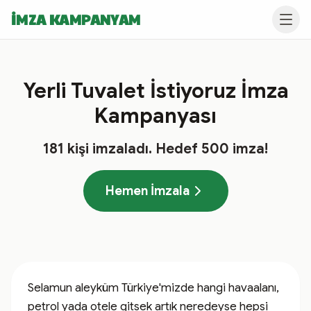
İMZA KAMPANYAM
Yerli Tuvalet İstiyoruz İmza
Kampanyası
181
kişi imzaladı
. Hedef
500
imza!
Hemen İmzala
Selamun aleyküm Türkiye'mizde hangi havaalanı, 
petrol yada otele gitsek artık neredeyse hepsi 