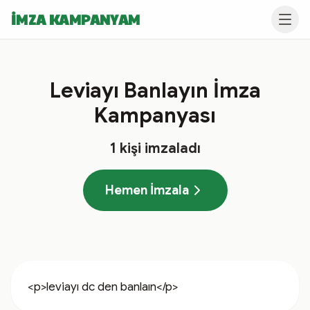
İMZA KAMPANYAM
Leviayı Banlayın İmza
Kampanyası
1
kişi imzaladı
Hemen İmzala
<p>leviayı dc den banlaın</p>