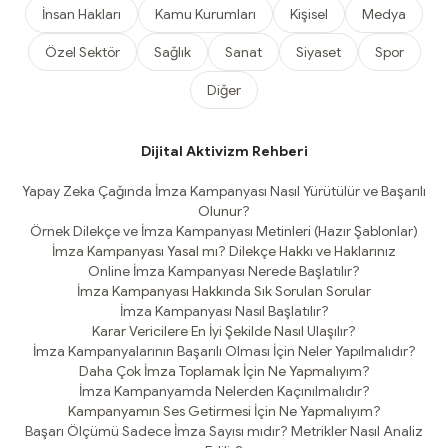
İnsan Hakları
Kamu Kurumları
Kişisel
Medya
Özel Sektör
Sağlık
Sanat
Siyaset
Spor
Diğer
Dijital Aktivizm Rehberi
Yapay Zeka Çağında İmza Kampanyası Nasıl Yürütülür ve Başarılı
Olunur?
Örnek Dilekçe ve İmza Kampanyası Metinleri (Hazır Şablonlar)
İmza Kampanyası Yasal mı? Dilekçe Hakkı ve Haklarınız
Online İmza Kampanyası Nerede Başlatılır?
İmza Kampanyası Hakkında Sık Sorulan Sorular
İmza Kampanyası Nasıl Başlatılır?
Karar Vericilere En İyi Şekilde Nasıl Ulaşılır?
İmza Kampanyalarının Başarılı Olması İçin Neler Yapılmalıdır?
Daha Çok İmza Toplamak İçin Ne Yapmalıyım?
İmza Kampanyamda Nelerden Kaçınılmalıdır?
Kampanyamın Ses Getirmesi İçin Ne Yapmalıyım?
Başarı Ölçümü Sadece İmza Sayısı mıdır? Metrikler Nasıl Analiz