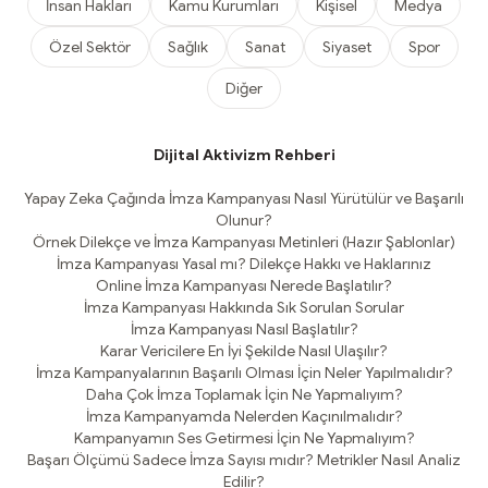
İnsan Hakları
Kamu Kurumları
Kişisel
Medya
Özel Sektör
Sağlık
Sanat
Siyaset
Spor
Diğer
Dijital Aktivizm Rehberi
Yapay Zeka Çağında İmza Kampanyası Nasıl Yürütülür ve Başarılı
Olunur?
Örnek Dilekçe ve İmza Kampanyası Metinleri (Hazır Şablonlar)
İmza Kampanyası Yasal mı? Dilekçe Hakkı ve Haklarınız
Online İmza Kampanyası Nerede Başlatılır?
İmza Kampanyası Hakkında Sık Sorulan Sorular
İmza Kampanyası Nasıl Başlatılır?
Karar Vericilere En İyi Şekilde Nasıl Ulaşılır?
İmza Kampanyalarının Başarılı Olması İçin Neler Yapılmalıdır?
Daha Çok İmza Toplamak İçin Ne Yapmalıyım?
İmza Kampanyamda Nelerden Kaçınılmalıdır?
Kampanyamın Ses Getirmesi İçin Ne Yapmalıyım?
Başarı Ölçümü Sadece İmza Sayısı mıdır? Metrikler Nasıl Analiz
Edilir?