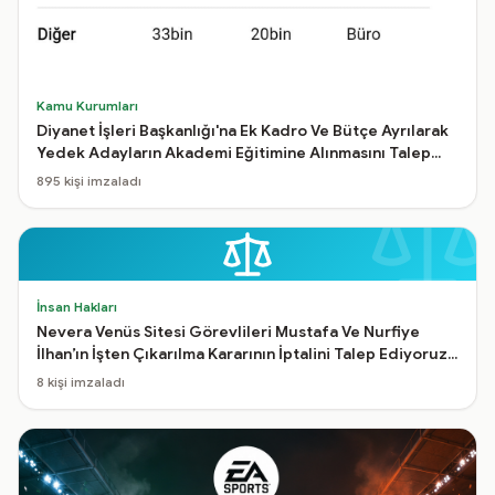
Kamu Kurumları
Diyanet İşleri Başkanlığı'na Ek Kadro Ve Bütçe Ayrılarak
Yedek Adayların Akademi Eğitimine Alınmasını Talep
Ediyoruz İmza Kampanyası
895
kişi imzaladı
İnsan Hakları
Nevera Venüs Sitesi Görevlileri Mustafa Ve Nurfiye
İlhan’ın İşten Çıkarılma Kararının İptalini Talep Ediyoruz
İmza Kampanyası
8
kişi imzaladı