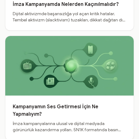
İmza Kampanyamda Nelerden Kaçınılmalıdır?
Dijital aktivizmde başarısızlığa yol açan kritik hatalar.
Tembel aktivizm (slacktivism) tuzakları, dikkat dağıtan dış
bağlantılar, muğlak hedefler ve anonim profillerden
kaçınma yolları.
Kampanyamın Ses Getirmesi İçin Ne
Yapmalıyım?
İmza kampanyalarına ulusal ve dijital medyada
görünürlük kazandırma yolları. 5N1K formatında basın
bülteni hazırlama, etkili hashtag disiplini ve 24 saat