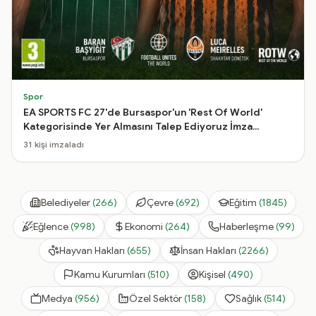
Spor
EA SPORTS FC 27'de Bursaspor'un 'Rest Of World'
Kategorisinde Yer Almasını Talep Ediyoruz İmza
Kampanyası
31
kişi imzaladı
Belediyeler
(
266
)
Çevre
(
692
)
Eğitim
(
1845
)
Eğlence
(
998
)
Ekonomi
(
264
)
Haberleşme
(
99
)
Hayvan Hakları
(
655
)
İnsan Hakları
(
2266
)
Kamu Kurumları
(
510
)
Kişisel
(
490
)
Medya
(
956
)
Özel Sektör
(
158
)
Sağlık
(
514
)