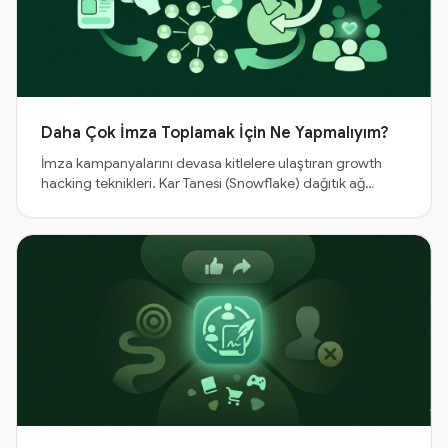
Daha Çok İmza Toplamak İçin Ne Yapmalıyım?
İmza kampanyalarını devasa kitlelere ulaştıran growth
hacking teknikleri. Kar Tanesi (Snowflake) dağıtık ağ
modeli, karanlık sosyal medya yayılımı ve ilk 3 saatlik ivme
stratejisi.