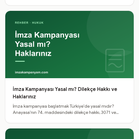
metni örnekleri. Boş sayfa korkusunu bitiren, işe yarayan
şablonlar.
İmza Kampanyası Yasal mı? Dilekçe Hakkı ve
Haklarınız
İmza kampanyası başlatmak Türkiye'de yasal mıdır?
Anayasa'nın 74. maddesindeki dilekçe hakkı, 3071 ve
4982 sayılı kanunlar ve CİMER ile haklarınızı sade bir dille
açıklıyoruz.