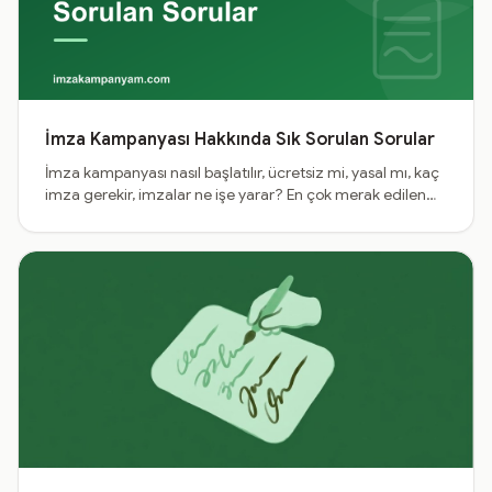
İmza Kampanyası Hakkında Sık Sorulan Sorular
İmza kampanyası nasıl başlatılır, ücretsiz mi, yasal mı, kaç
imza gerekir, imzalar ne işe yarar? En çok merak edilen
soruların kısa ve net yanıtları tek sayfada.