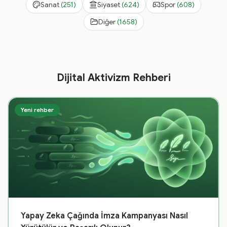
Sanat
(
251
)
Siyaset
(
624
)
Spor
(
608
)
Diğer
(
1658
)
Dijital Aktivizm Rehberi
Yeni rehber
Yapay Zeka Çağında İmza Kampanyası Nasıl