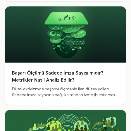
kuralıyla topluluk yönetimi.
Başarı Ölçümü Sadece İmza Sayısı mıdır?
Metrikler Nasıl Analiz Edilir?
Dijital aktivizmde başarıyı ölçmenin ileri düzey yolları.
Sadece imza sayacına bağlı kalmadan ivme (burstiness)
analizi ve dijitalden sokağa taşma (offline spill-over)
metriklerinin incelenmesi.