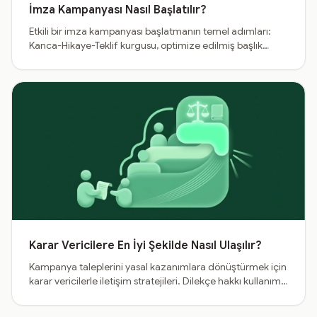
İmza Kampanyası Nasıl Başlatılır?
Etkili bir imza kampanyası başlatmanın temel adımları:
Kanca-Hikaye-Teklif kurgusu, optimize edilmiş başlık
seçimi ve doğru görsel kullanımıyla
imzakampanyam.com'da dönüşümleri artırma rehberi.
Karar Vericilere En İyi Şekilde Nasıl Ulaşılır?
Kampanya taleplerini yasal kazanımlara dönüştürmek için
karar vericilerle iletişim stratejileri. Dilekçe hakkı kullanımı,
doğru muhatap seçimi ve bürokratik tırmandırma
(escalation) taktikleri.